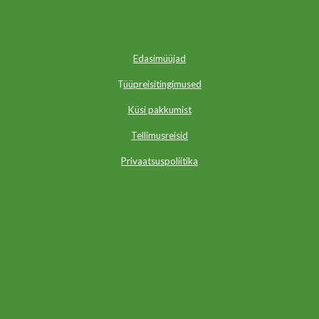
Edasimüüjad
T
üüpreisitingimused
Küsi pakkumist
Tellimusreisid
Privaatsuspoliitika