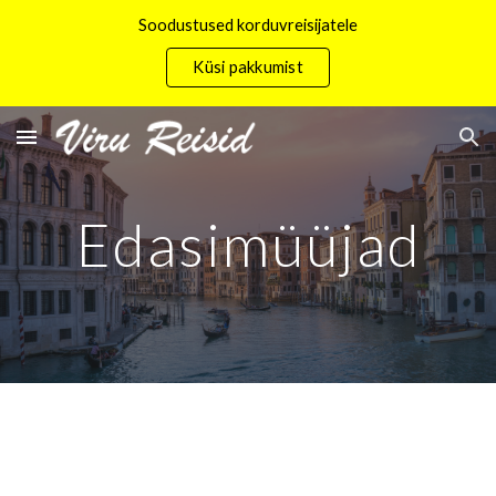
Soodustused korduvreisijatele
Skip to main content
Skip to navigation
Küsi pakkumist
Edasimüüjad