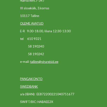
Narva mnt.7-347
III sissekäik, 3.korrus
10117 Tallinn
OLEME AVATUD
E-R 9.00-18.00, lõuna 12:30-13:30
tel 610 9321
58 190240
58 190242
e-mail:
tallinn@virureisid.ee
PANGAKONTO
SWEDBANK
a/a (IBAN):
EE872200221040751677
SWIFT/BIC: HABAEE2X