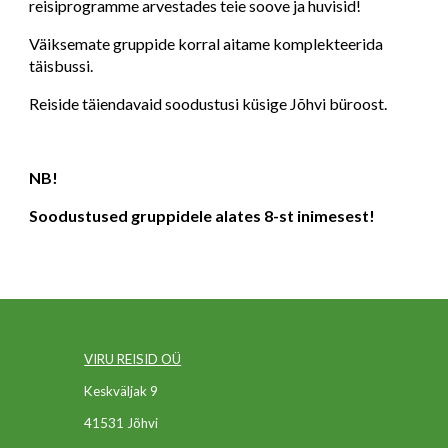
reisiprogramme arvestades teie soove ja huvisid! 
Väiksemate gruppide korral aitame komplekteerida 
täisbussi. 
Reiside täiendavaid soodustusi küsige Jõhvi büroost. 
NB! 
Soodustused gruppidele alates 8-st inimesest!
VIRU REISID OÜ
Keskväljak 9
41531 Jõhvi