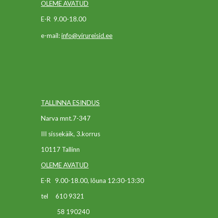
OLEME AVATUD
E-R 9.00-18.00
e-mail:
info@virureisid.ee
T
ALLINNA ESINDUS
Narva mnt.7-347
III sissekäik, 3.korrus
10117 Tallinn
OLEME AVATUD
E-R 9.00-18.00, lõuna 12:30-13:30
tel 610 9321
58 190240