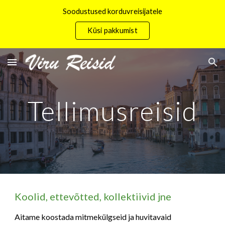
Soodustused korduvreisijatele
Skip to main content
Skip to navigation
Küsi pakkumist
Tellimusreisid
Koolid, ettevõtted, kollektiivid jne
Aitame koostada mitmekülgseid ja huvitavaid 