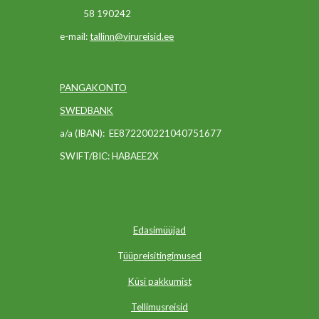
58 190242
e-mail:
tallinn@virureisid.ee
PANGAKONTO
SWEDBANK
a/a (IBAN):
EE872200221040751677
SWIFT/BIC: HABAEE2X
Edasimüüjad
T
üüpreisitingimused
Küsi pakkumist
Tellimusreisid