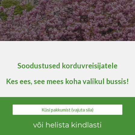
S
oodustused
korduvreisijatele
Kes ees, see mees koha valikul bussis!
Küsi pakkumist (vajuta siia)
või helista kindlasti