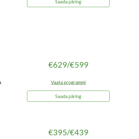
Saada päring
€629/€599
A
Vaata programmi
Saada päring
€395/€439