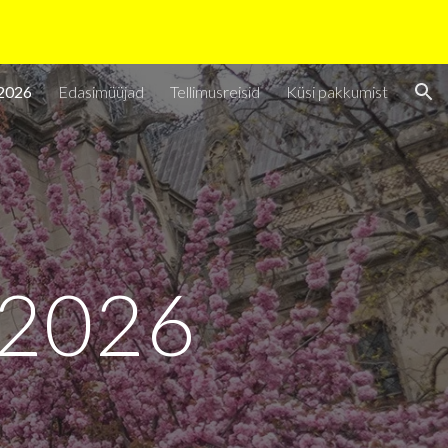
ion
 2026
Edasimüüjad
Tellimusreisid
Küsi pakkumist
 2026