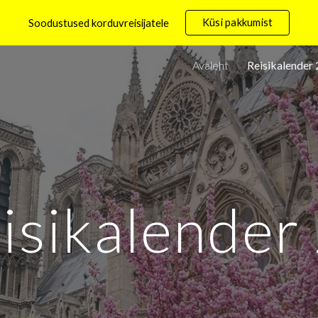
Küsi pakkumist
Soodustused korduvreisijatele
ip to main content
Skip to navigat
Avaleht
Reisikalender
isikalend
e
r