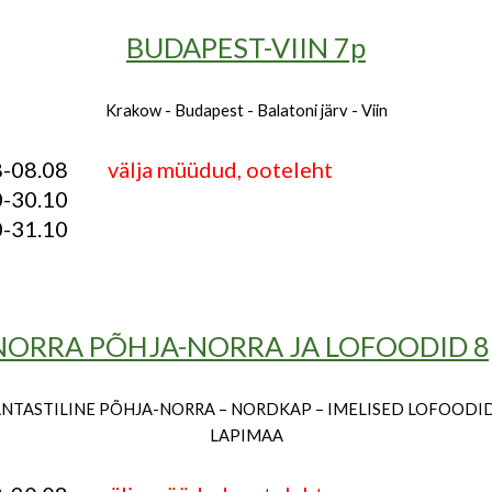
BUDAPEST-VIIN 7p
Krakow - Budapest - Balatoni järv - Viin
08-08.08
välja müüdud, ooteleht
0-30.10
0-31.10
NORRA PÕHJA-NORRA JA LOFOODID 8
NTASTILINE PÕHJA-NORRA – NORDKAP – IMELISED LOFOODID
LAPIMAA