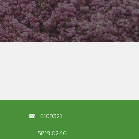
☎ 6109321
5819 024
0