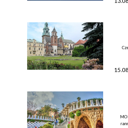
13.
Cze
15.
MON
ran