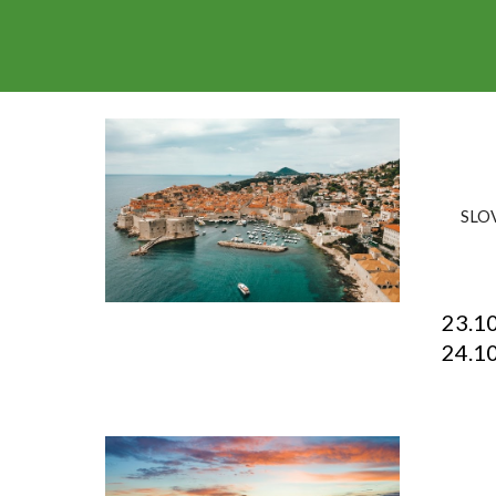
SLOV
23.1
24.1