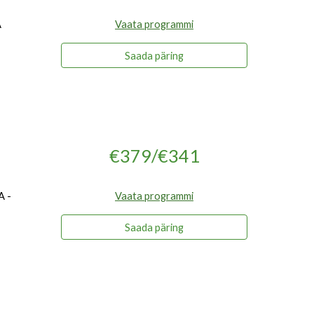
A
Vaata programmi
Saada päring
€379/€341
A -
Vaata programmi
Saada päring