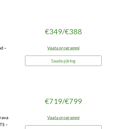
€349/€388
ad –
Vaata programmi
Saada päring
€719/€799
rava
Vaata programmi
TS –