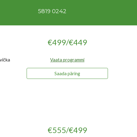
5819 024
2
€499/€449
vička
Vaata programmi
Saada päring
€555/€499