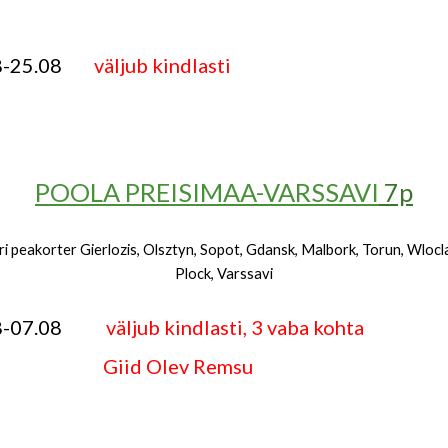
08-25.08
väljub kindlasti
POOLA PREISIMAA-VARSSAVI
7p
ri peakorter Gierlozis, Olsztyn, Sopot, Gdansk, Malbork, Torun, Wloc
Plock, Varssavi
08-07.08
väljub kindlasti, 3 vaba kohta
id Olev Remsu