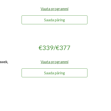
Vaata programmi
Saada päring
€339/€377
lawek,
Vaata programmi
Saada päring