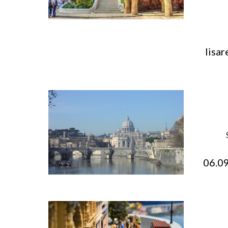
23
lisar
06.