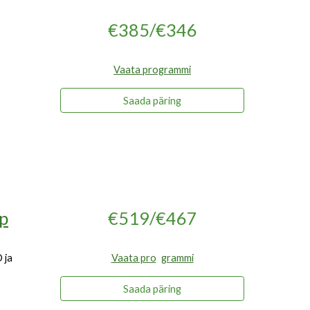
€385/€346
Vaata programmi
Saada päring
p
€519/€467
 ja
Vaata pro
grammi
Saada päring