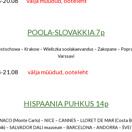
08-20.08
välja müüdud, ooteleht
POOLA-SLOVAKKIA 7p
stochowa – Krakow – Wieliczka soolakaevandus – Zakopane – Popr
Varssavi
08-21.08
välja müüdud, ooteleht
HISPAANIA PUHKUS 14p
ACO (Monte Carlo) – NICE – CANNES – LLORET DE MAR (Costa B
nik) – SALVADOR DALI muuseum – BARCELONA – ANDORRA – ŠVEI