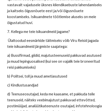
vastavalt vajadusele üksnes kliendikaebuste lahendamiseks
ja kaitseks õigusnõuete eest ja/või õigusnõuete
koostamiseks. Isikuandmete töötlemise aluseks on meie
õigustatud huvi.
7. Kellega me teie isikuandmeid jagame?
Ülaltoodud eesmärkide täitmiseks võib Viru Reisid jagada
teie isikuandmeid järgmiste saajatega:
a) Bussifirmad, giidid, majutusteenuseid pakkuvad asutused
ja muud lepinguosalised (kui see on vajalik teie broneeritud
reisi pakkumiseks)
b) Politsei, toll ja muud ametiasutused
c) Kindlustusandjad
d) Teenuseosutajad, keda me kaasame, et pakkuda teile
teenuseid, näiteks veebimajutust pakkuvad ettevõtted,
postimüüjad, analüütikateenuste osutajad, infotehnoloogia