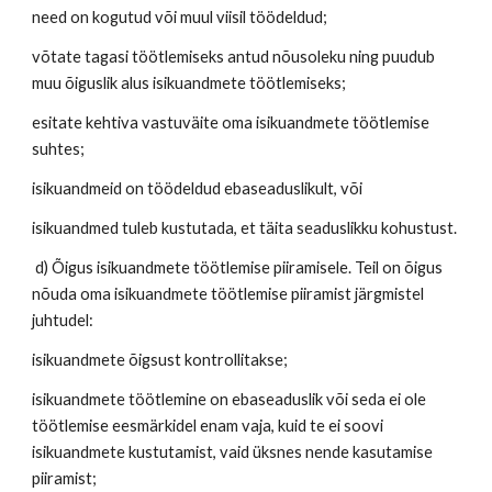
need on kogutud või muul viisil töödeldud;
võtate tagasi töötlemiseks antud nõusoleku ning puudub
muu õiguslik alus isikuandmete töötlemiseks;
esitate kehtiva vastuväite oma isikuandmete töötlemise
suhtes;
isikuandmeid on töödeldud ebaseaduslikult, või
isikuandmed tuleb kustutada, et täita seaduslikku kohustust.
d) Õigus isikuandmete töötlemise piiramisele. Teil on õigus
nõuda oma isikuandmete töötlemise piiramist järgmistel
juhtudel:
isikuandmete õigsust kontrollitakse;
isikuandmete töötlemine on ebaseaduslik või seda ei ole
töötlemise eesmärkidel enam vaja, kuid te ei soovi
isikuandmete kustutamist, vaid üksnes nende kasutamise
piiramist;